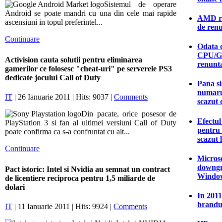
Sistemul de operare
Android se poate mandri cu una din cele mai rapide
AMD ras
ascensiuni in topul preferintel...
de ren
Continuare
Odata c
CPU/G
Activision cauta solutii pentru eliminarea
renunt
gamerilor ce folosesc "cheat-uri" pe serverele PS3
dedicate jocului Call of Duty
Pana si
numarul
IT
| 26 Ianuarie 2011 | Hits: 9037 |
Comments
scazut 
Din pacate, orice posesor de
Efectu
PlayStation 3 si fan al ultimei versiuni Call of Duty
pentru
poate confirma ca s-a confruntat cu alt...
scazut 
Continuare
Microso
downgr
Pact istoric: Intel si Nvidia au semnat un contract
Window
de licentiere reciproca pentru 1,5 miliarde de
dolari
In 2011
brandu
IT
| 11 Ianuarie 2011 | Hits: 9924 |
Comments