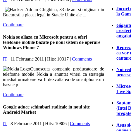
Jocuri 
Adrian Ghighina, 33 de ani si originar din
la Game
Bucuresti a plecat legal in Statele Unite ale ...
Continuare
Gigantu
crester
angajat
Nokia se aliaza cu Microsoft pentru a oferi
telefoane mobile bazate pe noul sistem de operare
Reprez
Windows Phone 7
ca vor 
cautar
IT
| 11 Februarie 2011 | Hits: 10317 |
Comments
Cunoscuta companie producatoare de
Noi red
telefoane mobile Nokia a anuntat vineri ca strategia
proceso
imediat urmatoare va fi dezvoltarea de smartphone-uri
bazate p...
Microso
Live S
Continuare
Saptam
Google aduce schimbari radicale in noul site
(Intel 
Android Market
pregate
IT
| 8 Februarie 2011 | Hits: 10806 |
Comments
Asus si
online 