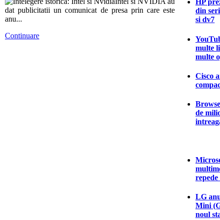
Intel si NVIDIA au
HP prez
dat publicitatii un comunicat de presa prin care este
din ser
anu...
si dv7
Continuare
YouTub
multe l
multe o
Cisco a
compac
Browser
de mili
intrea
Microso
multim
repede
LG anun
Mini (
noul s