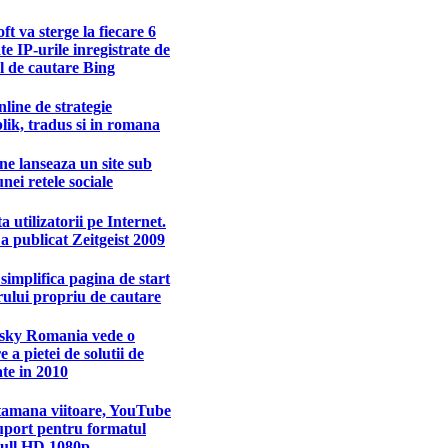
ft va sterge la fiecare 6
ate IP-urile inregistrate de
l de cautare Bing
nline de strategie
ik, tradus si in romana
e lanseaza un site sub
nei retele sociale
a utilizatorii pe Internet.
a publicat Zeitgeist 2009
simplifica pagina de start
ului propriu de cautare
sky Romania vede o
e a pietei de solutii de
ate in 2010
tamana viitoare, YouTube
uport pentru formatul
Full HD 1080p