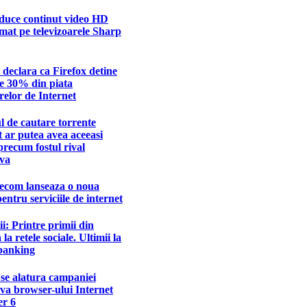
duce continut video HD
at pe televizoarele Sharp
 declara ca Firefox detine
e 30% din piata
elor de Internet
 de cautare torrente
 ar putea avea aceeasi
precum fostul rival
va
ecom lanseaza o noua
pentru serviciile de internet
: Printre primii din
la retele sociale. Ultimii la
 banking
se alatura campaniei
va browser-ului Internet
er 6