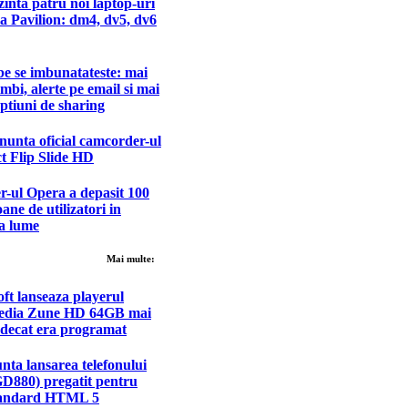
inta patru noi laptop-uri
ia Pavilion: dm4, dv5, dv6
e se imbunatateste: mai
imbi, alerte pe email si mai
ptiuni de sharing
nunta oficial camcorder-ul
t Flip Slide HD
-ul Opera a depasit 100
oane de utilizatori in
ga lume
Mai multe:
ft lanseaza playerul
edia Zune HD 64GB mai
 decat era programat
ta lansarea telefonului
GD880) pregatit pentru
tandard HTML 5