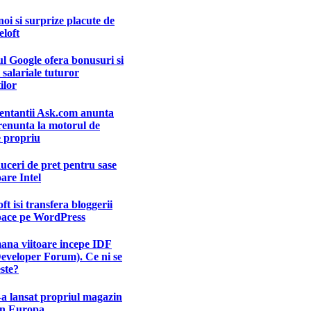
noi si surprize placute de
loft
l Google ofera bonusuri si
i salariale tuturor
ilor
entantii Ask.com anunta
renunta la motorul de
e propriu
uceri de pret pentru sase
are Intel
ft isi transfera bloggerii
pace pe WordPress
ana viitoare incepe IDF
Developer Forum). Ce ni se
ste?
-a lansat propriul magazin
in Europa