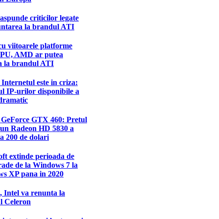
punde criticilor legate
untarea la brandul ATI
u viitoarele platforme
PU, AMD ar putea
a la brandul ATI
 Internetul este in criza:
 IP-urilor disponibile a
dramatic
l GeForce GTX 460: Pretul
 un Radeon HD 5830 a
la 200 de dolari
ft extinde perioada de
ade de la Windows 7 la
s XP pana in 2020
, Intel va renunta la
l Celeron