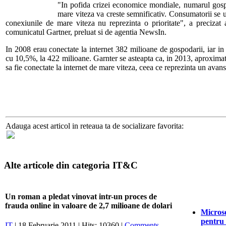
"In pofida crizei economice mondiale, numarul gospo
mare viteza va creste semnificativ. Consumatorii se ui
conexiunile de mare viteza nu reprezinta o prioritate", a precizat 
comunicatul Gartner, preluat si de agentia NewsIn.
In 2008 erau conectate la internet 382 milioane de gospodarii, iar in
cu 10,5%, la 422 milioane. Garnter se asteapta ca, in 2013, aproxima
sa fie conectate la internet de mare viteza, ceea ce reprezinta un ava
Adauga acest articol in reteaua ta de socializare favorita:
Alte articole din categoria IT&C
Un roman a pledat vinovat intr-un proces de
frauda online in valoare de 2,7 milioane de dolari
Microso
pentru
IT
| 18 Februarie 2011 | Hits: 10360 |
Comments