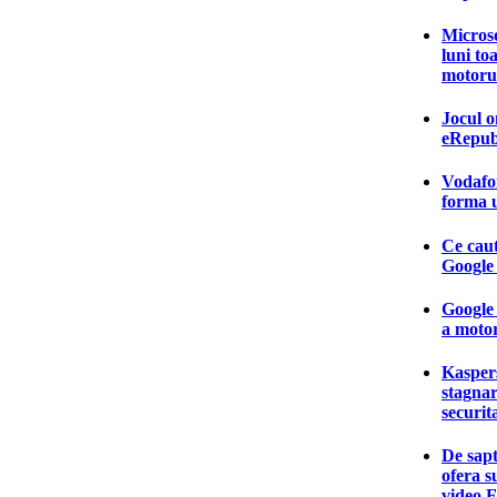
Microso
luni to
motoru
Jocul o
eRepubl
Vodafon
forma u
Ce caut
Google 
Google 
a motor
Kasper
stagnar
securit
De sap
ofera s
video 