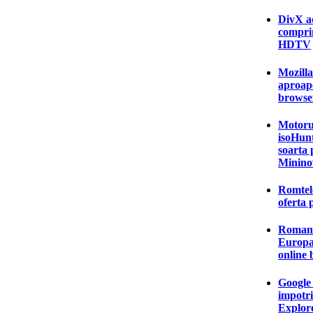
DivX a
comprim
HDTV
Mozilla
aproap
browser
Motorul
isoHunt
soarta 
Minino
Romtel
oferta 
Romanii
Europa 
online
Google 
impotri
Explor