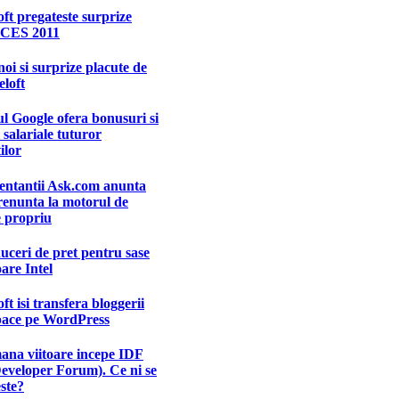
ft pregateste surprize
 CES 2011
noi si surprize placute de
loft
l Google ofera bonusuri si
i salariale tuturor
ilor
entantii Ask.com anunta
renunta la motorul de
e propriu
uceri de pret pentru sase
are Intel
ft isi transfera bloggerii
pace pe WordPress
ana viitoare incepe IDF
Developer Forum). Ce ni se
ste?