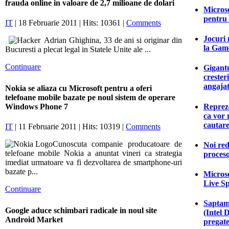
frauda online in valoare de 2,7 milioane de dolari
Microso
pentru
IT
| 18 Februarie 2011 | Hits: 10361 |
Comments
Jocuri 
Adrian Ghighina, 33 de ani si originar din
la Game
Bucuresti a plecat legal in Statele Unite ale ...
Continuare
Gigantu
crester
angajat
Nokia se aliaza cu Microsoft pentru a oferi
telefoane mobile bazate pe noul sistem de operare
Reprez
Windows Phone 7
ca vor 
cautar
IT
| 11 Februarie 2011 | Hits: 10319 |
Comments
Cunoscuta companie producatoare de
Noi red
telefoane mobile Nokia a anuntat vineri ca strategia
proceso
imediat urmatoare va fi dezvoltarea de smartphone-uri
bazate p...
Microso
Live S
Continuare
Saptam
Google aduce schimbari radicale in noul site
(Intel 
Android Market
pregate