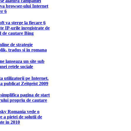
se alatura campaniei
va browser-ului Internet
er 6
ft va sterge la fiecare 6
ate IP-urile inregistrate de
l de cautare Bing
nline de strategie
ik, tradus si in romana
e lanseaza un site sub
nei retele sociale
a utilizatorii pe Internet.
a publicat Zeitgeist 2009
simplifica pagina de start
ului propriu de cautare
sky Romania vede o
e a pietei de solutii de
ate in 2010