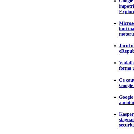
Google 
impotri
Explor
Microso
luni to
motoru
Jocul o
eRepubl
Vodafon
forma u
Ce caut
Google 
Google 
a motor
Kasper
stagnar
securit