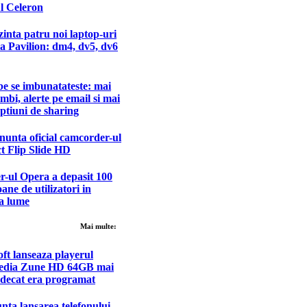
l Celeron
inta patru noi laptop-uri
ia Pavilion: dm4, dv5, dv6
e se imbunatateste: mai
imbi, alerte pe email si mai
ptiuni de sharing
nunta oficial camcorder-ul
t Flip Slide HD
-ul Opera a depasit 100
oane de utilizatori in
ga lume
Mai multe:
ft lanseaza playerul
edia Zune HD 64GB mai
 decat era programat
ta lansarea telefonului