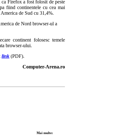
 ca Firefox a fost folosit de peste
opa fiind continentele cu cea mai
se America de Sud cu 31,4%.
 America de Nord browser-ul a
ecare continent folosesc temele
ata browser-ului.
t
link
(PDF).
Computer-Arena.ro
Mai multe: