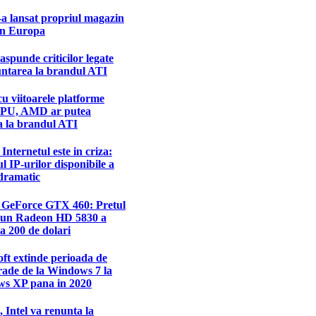
-a lansat propriul magazin
in Europa
punde criticilor legate
untarea la brandul ATI
u viitoarele platforme
PU, AMD ar putea
a la brandul ATI
 Internetul este in criza:
 IP-urilor disponibile a
dramatic
l GeForce GTX 460: Pretul
 un Radeon HD 5830 a
la 200 de dolari
ft extinde perioada de
ade de la Windows 7 la
s XP pana in 2020
, Intel va renunta la