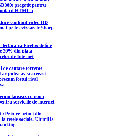
GD880) pregatit pentru
tandard HTML 5
duce continut video HD
at pe televizoarele Sharp
 declara ca Firefox detine
e 30% din piata
elor de Internet
 de cautare torrente
 ar putea avea aceeasi
precum fostul rival
va
ecom lanseaza o noua
pentru serviciile de internet
: Printre primii din
la retele sociale. Ultimii la
 banking