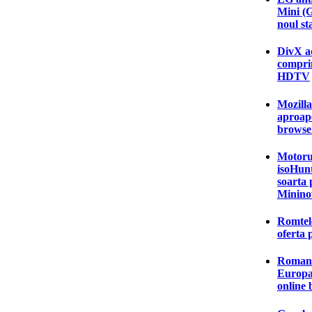
Mini (
noul s
DivX a
comprim
HDTV
Mozilla
aproap
browser
Motorul
isoHunt
soarta 
Minino
Romtel
oferta 
Romanii
Europa 
online