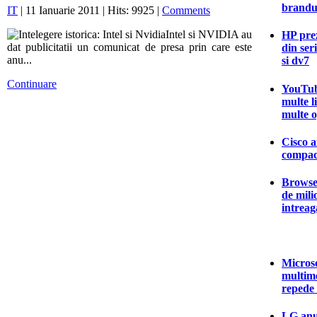
brandu
IT
| 11 Ianuarie 2011 | Hits: 9925 |
Comments
Intel si NVIDIA au
HP prez
dat publicitatii un comunicat de presa prin care este
din ser
anu...
si dv7
Continuare
YouTub
multe l
multe o
Cisco a
compac
Browser
de mili
intrea
Microso
multim
repede
LG anun