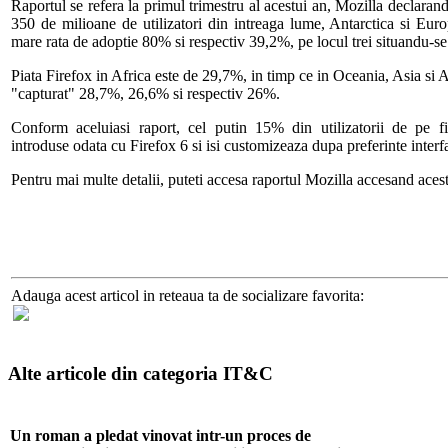
Raportul se refera la primul trimestru al acestui an, Mozilla declarand
350 de milioane de utilizatori din intreaga lume, Antarctica si Eur
mare rata de adoptie 80% si respectiv 39,2%, pe locul trei situandu-
Piata Firefox in Africa este de 29,7%, in timp ce in Oceania, Asia si
"capturat" 28,7%, 26,6% si respectiv 26%.
Conform aceluiasi raport, cel putin 15% din utilizatorii de pe fi
introduse odata cu Firefox 6 si isi customizeaza dupa preferinte interf
Pentru mai multe detalii, puteti accesa raportul Mozilla accesand aces
Adauga acest articol in reteaua ta de socializare favorita:
Alte articole din categoria IT&C
Un roman a pledat vinovat intr-un proces de