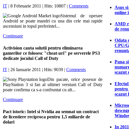
IT
| 8 Februarie 2011 | Hits: 10807 |
Comments
Asus si
online 
Sistemul de operare
Android se poate mandri cu una din cele mai rapide
AMD ras
ascensiuni in topul preferintel...
de ren
Continuare
Odata c
CPU/G
Activision cauta solutii pentru eliminarea
renunt
gamerilor ce folosesc "cheat-uri" pe serverele PS3
dedicate jocului Call of Duty
Pana si
numarul
IT
| 26 Ianuarie 2011 | Hits: 9039 |
Comments
scazut 
Din pacate, orice posesor de
Efectu
PlayStation 3 si fan al ultimei versiuni Call of Duty
pentru
poate confirma ca s-a confruntat cu alt...
scazut 
Continuare
Microso
downgr
Pact istoric: Intel si Nvidia au semnat un contract
Window
de licentiere reciproca pentru 1,5 miliarde de
dolari
In 2011