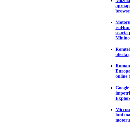
Mozilla
aproap
browser
Motorul
isoHunt
soarta 
Minino
Romtel
oferta 
Romanii
Europa 
online
Google 
impotri
Explor
Microso
luni to
motoru