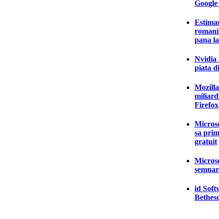
Google 
Estima
romani 
pana la
Nvidia 
piata 
Mozilla
miliard
Firefox
Microso
sa pri
gratuit
Microso
semnare
id Soft
Bethes