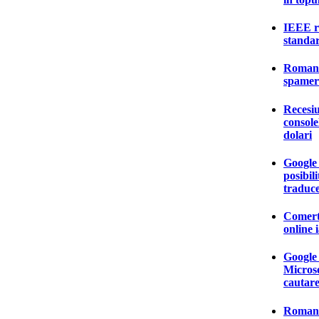
IEEE ra
standa
Romania
spamer
Recesiu
console
dolari
Google
posibili
traduc
Comertu
online 
Google 
Microso
cautare
Romani