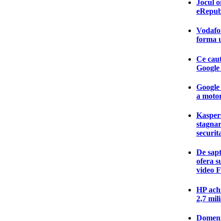
Jocul o
eRepubl
Vodafon
forma u
Ce caut
Google 
Google 
a motor
Kasper
stagnar
securit
De sap
ofera s
video 
HP ach
2,7 mil
Domenii