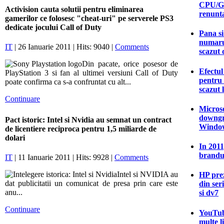
CPU/G
Activision cauta solutii pentru eliminarea
renunt
gamerilor ce folosesc "cheat-uri" pe serverele PS3
dedicate jocului Call of Duty
Pana si
numarul
IT
| 26 Ianuarie 2011 | Hits: 9040 |
Comments
scazut 
Din pacate, orice posesor de
Efectu
PlayStation 3 si fan al ultimei versiuni Call of Duty
pentru
poate confirma ca s-a confruntat cu alt...
scazut 
Continuare
Microso
downgr
Pact istoric: Intel si Nvidia au semnat un contract
Window
de licentiere reciproca pentru 1,5 miliarde de
dolari
In 2011
brandu
IT
| 11 Ianuarie 2011 | Hits: 9928 |
Comments
Intel si NVIDIA au
HP prez
dat publicitatii un comunicat de presa prin care este
din ser
anu...
si dv7
Continuare
YouTub
multe l