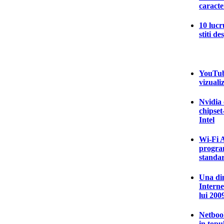
caracte
10 lucr
stiti d
YouTube
vizualiz
Nvidia 
chipset
Intel
Wi-Fi A
program
standa
Una din
Interne
lui 200
Netbook
in topu