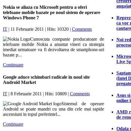
crester
angajat
Nokia se aliaza cu Microsoft pentru a oferi
telefoane mobile bazate pe noul sistem de operare
Reprez
Windows Phone 7
ca vor 
cautar
IT
| 11 Februarie 2011 | Hits: 10320 |
Comments
Cunoscuta companie producatoare de
Noi red
telefoane mobile Nokia a anuntat vineri ca strategia
proceso
imediat urmatoare va fi dezvoltarea de smartphone-uri
bazate p...
Microso
Live S
Continuare
Saptam
Google aduce schimbari radicale in noul site
(Intel 
Android Market
pregate
IT
| 8 Februarie 2011 | Hits: 10809 |
Comments
Asus si
online 
Sistemul de operare
Android se poate mandri cu una din cele mai rapide
AMD ras
ascensiuni in topul preferintel...
de ren
Continuare
Odata c