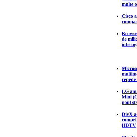
multe o
Cisco a
compac
Browser
de mili
intrea
Microso
multim
repede
LG anun
Mini (
noul s
DivX a
comprim
HDTV