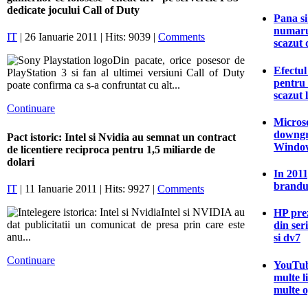
dedicate jocului Call of Duty
Pana si
numarul
IT
| 26 Ianuarie 2011 | Hits: 9039 |
Comments
scazut 
Din pacate, orice posesor de
Efectu
PlayStation 3 si fan al ultimei versiuni Call of Duty
pentru
poate confirma ca s-a confruntat cu alt...
scazut 
Continuare
Microso
downgr
Pact istoric: Intel si Nvidia au semnat un contract
Window
de licentiere reciproca pentru 1,5 miliarde de
dolari
In 2011
brandu
IT
| 11 Ianuarie 2011 | Hits: 9927 |
Comments
Intel si NVIDIA au
HP prez
dat publicitatii un comunicat de presa prin care este
din ser
anu...
si dv7
Continuare
YouTub
multe l
multe o