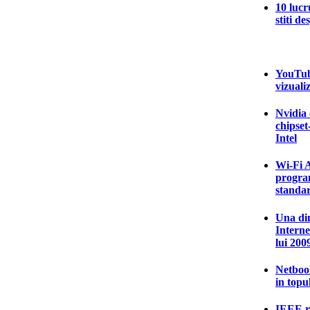
10 lucr
stiti d
YouTube
vizualiz
Nvidia 
chipset
Intel
Wi-Fi A
program
standa
Una din
Interne
lui 200
Netbook
in topu
IEEE ra