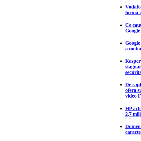
Vodafon
forma u
Ce caut
Google 
Google 
a motor
Kasper
stagnar
securit
De sap
ofera s
video 
HP ach
2,7 mil
Domenii
caracte