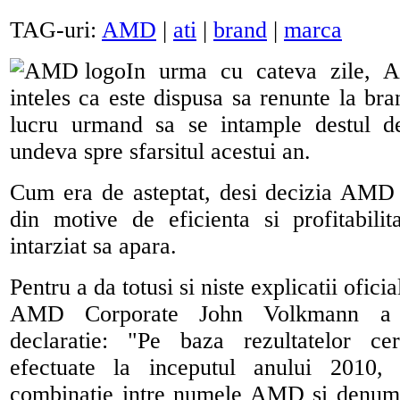
TAG-uri:
AMD
|
ati
|
brand
|
marca
In urma cu cateva zile,
inteles ca este dispusa sa renunte la bra
lucru urmand sa se intample destul de
undeva spre sfarsitul acestui an.
Cum era de asteptat, desi decizia AMD e
din motive de eficienta si profitabilit
intarziat sa apara.
Pentru a da totusi si niste explicatii ofici
AMD Corporate John Volkmann a f
declaratie: "Pe baza rezultatelor cer
efectuate la inceputul anului 2010,
combinatie intre numele AMD si denumi