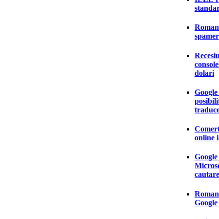
standa
Romania
spamer
Recesiu
console
dolari
Google
posibili
traduc
Comertu
online 
Google 
Microso
cautare
Romani
Google 