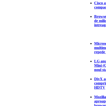
Cisco a
compac
Browser
de mili
intrea
Microso
multim
repede
LG anun
Mini (
noul s
DivX a
comprim
HDTV
Mozilla
aproap
browser