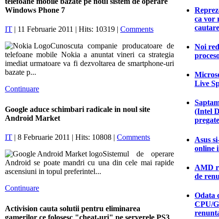
telefoane mobile bazate pe noul sistem de operare
Reprez
Windows Phone 7
ca vor 
cautar
IT
| 11 Februarie 2011 | Hits: 10319 |
Comments
Cunoscuta companie producatoare de
Noi red
telefoane mobile Nokia a anuntat vineri ca strategia
proceso
imediat urmatoare va fi dezvoltarea de smartphone-uri
bazate p...
Microso
Live S
Continuare
Saptam
Google aduce schimbari radicale in noul site
(Intel 
Android Market
pregate
IT
| 8 Februarie 2011 | Hits: 10808 |
Comments
Asus si
online 
Sistemul de operare
Android se poate mandri cu una din cele mai rapide
AMD ras
ascensiuni in topul preferintel...
de ren
Continuare
Odata c
CPU/G
Activision cauta solutii pentru eliminarea
renunt
gamerilor ce folosesc "cheat-uri" pe serverele PS3