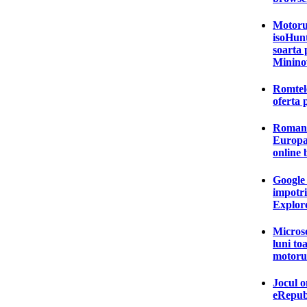
Motorul
isoHunt
soarta 
Minino
Romtel
oferta 
Romanii
Europa 
online
Google 
impotri
Explor
Microso
luni to
motoru
Jocul o
eRepubl