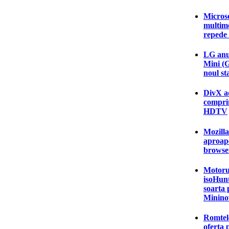
Microso
multim
repede
LG anun
Mini (
noul s
DivX a
comprim
HDTV
Mozilla
aproap
browser
Motorul
isoHunt
soarta 
Minino
Romtel
oferta 