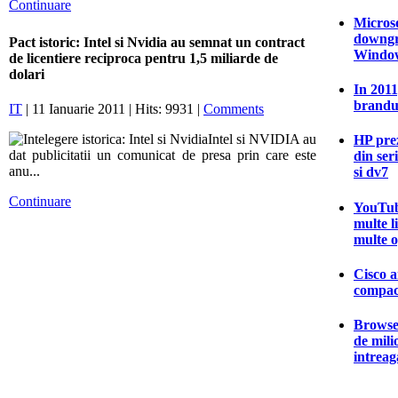
Continuare
Microso
downgr
Pact istoric: Intel si Nvidia au semnat un contract
Window
de licentiere reciproca pentru 1,5 miliarde de
dolari
In 2011
brandu
IT
| 11 Ianuarie 2011 | Hits: 9931 |
Comments
Intel si NVIDIA au
HP prez
dat publicitatii un comunicat de presa prin care este
din ser
anu...
si dv7
Continuare
YouTub
multe l
multe o
Cisco a
compac
Browser
de mili
intrea