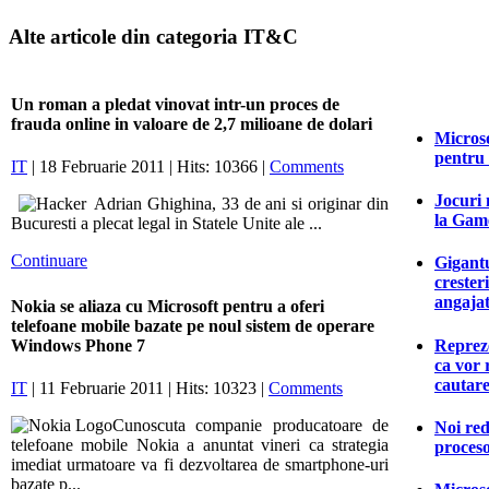
Alte articole din categoria IT&C
Un roman a pledat vinovat intr-un proces de
frauda online in valoare de 2,7 milioane de dolari
Microso
pentru
IT
| 18 Februarie 2011 | Hits: 10366 |
Comments
Jocuri 
Adrian Ghighina, 33 de ani si originar din
la Game
Bucuresti a plecat legal in Statele Unite ale ...
Continuare
Gigantu
crester
angajat
Nokia se aliaza cu Microsoft pentru a oferi
telefoane mobile bazate pe noul sistem de operare
Reprez
Windows Phone 7
ca vor 
cautar
IT
| 11 Februarie 2011 | Hits: 10323 |
Comments
Cunoscuta companie producatoare de
Noi red
telefoane mobile Nokia a anuntat vineri ca strategia
proceso
imediat urmatoare va fi dezvoltarea de smartphone-uri
bazate p...