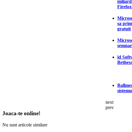
miliard
Firefox
Microso
sa pri
gratuit
Microso
semnare
id Soft
Bethes
Ballmer
sistemu
next
prev
Joaca-te online!
Nu sunt articole similare