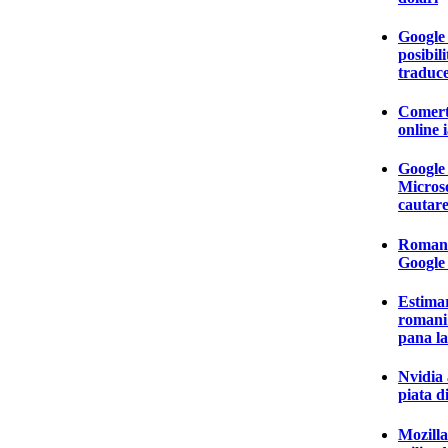
Google
posibili
traduc
Comertu
online 
Google 
Microso
cautare
Romani
Google 
Estima
romani 
pana la
Nvidia 
piata 
Mozilla