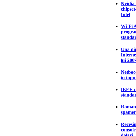
Nvidia 
chipset
Intel
Wi-Fi A
program
standa
Una din
Interne
lui 200
Netbook
in topu
IEEE ra
standa
Romania
spamer
Recesiu
console
dolari