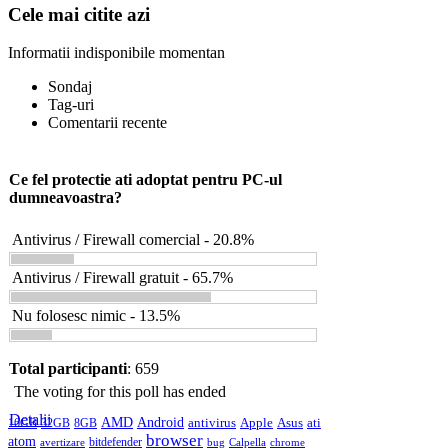
Cele mai citite azi
Informatii indisponibile momentan
Sondaj
Tag-uri
Comentarii recente
Ce fel protectie ati adoptat pentru PC-ul
dumneavoastra?
Antivirus / Firewall comercial - 20.8%
Antivirus / Firewall gratuit - 65.7%
Nu folosesc nimic - 13.5%
Total participanti
: 659
The voting for this poll has ended
Detalii
AMD
Android
antivirus
Apple
Asus
ati
16GB
32GB
8GB
browser
atom
bitdefender
avertizare
bug
Calpella
chrome