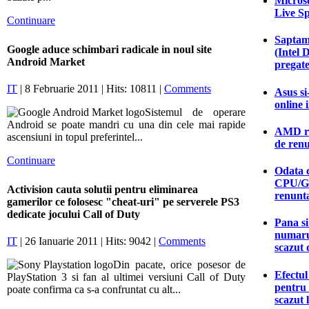
Microso
Live S
Continuare
Saptam
Google aduce schimbari radicale in noul site
(Intel 
Android Market
pregate
IT
| 8 Februarie 2011 | Hits: 10811 |
Comments
Asus si
online 
Sistemul de operare
Android se poate mandri cu una din cele mai rapide
AMD ras
ascensiuni in topul preferintel...
de ren
Continuare
Odata c
CPU/G
Activision cauta solutii pentru eliminarea
renunt
gamerilor ce folosesc "cheat-uri" pe serverele PS3
dedicate jocului Call of Duty
Pana si
numarul
IT
| 26 Ianuarie 2011 | Hits: 9042 |
Comments
scazut 
Din pacate, orice posesor de
Efectu
PlayStation 3 si fan al ultimei versiuni Call of Duty
pentru
poate confirma ca s-a confruntat cu alt...
scazut 