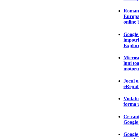
Romanii
Europa 
online
Google 
impotri
Explor
Microso
luni to
motoru
Jocul o
eRepubl
Vodafon
forma u
Ce caut
Google 
Google 