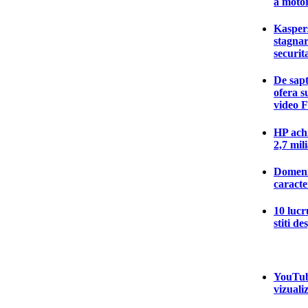
a motor
Kasper
stagnar
securit
De sap
ofera s
video 
HP ach
2,7 mil
Domenii
caracte
10 lucr
stiti d
YouTube
vizualiz