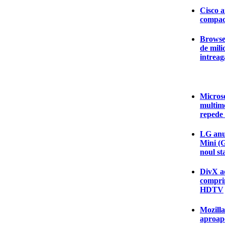
Cisco a
compac
Browser
de mili
intrea
Microso
multim
repede
LG anun
Mini (
noul s
DivX a
comprim
HDTV
Mozilla
aproap