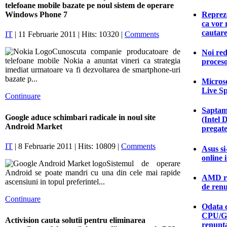
telefoane mobile bazate pe noul sistem de operare
Reprez
Windows Phone 7
ca vor 
cautar
IT
| 11 Februarie 2011 | Hits: 10320 |
Comments
Cunoscuta companie producatoare de
Noi red
telefoane mobile Nokia a anuntat vineri ca strategia
proceso
imediat urmatoare va fi dezvoltarea de smartphone-uri
bazate p...
Microso
Live S
Continuare
Saptam
Google aduce schimbari radicale in noul site
(Intel 
Android Market
pregate
IT
| 8 Februarie 2011 | Hits: 10809 |
Comments
Asus si
online 
Sistemul de operare
Android se poate mandri cu una din cele mai rapide
AMD ras
ascensiuni in topul preferintel...
de ren
Continuare
Odata c
CPU/G
Activision cauta solutii pentru eliminarea
renunt