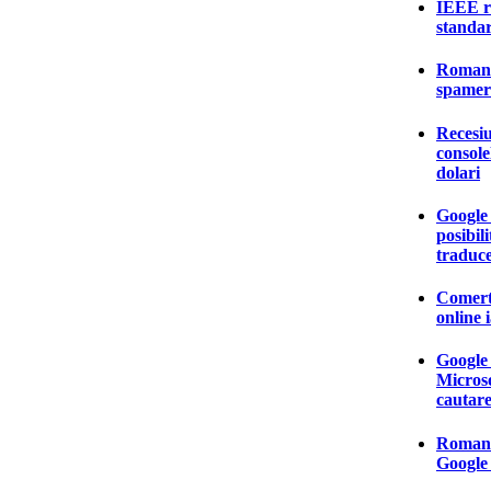
IEEE ra
standa
Romania
spamer
Recesiu
console
dolari
Google
posibili
traduc
Comertu
online 
Google 
Microso
cautare
Romani
Google 