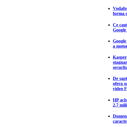
Vodafon
forma u
Ce caut
Google 
Google 
a motor
Kasper
stagnar
securit
De sap
ofera s
video 
HP ach
2,7 mil
Domenii
caracte