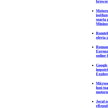
browser
Motorul
isoHunt
soarta 
Minino
Romtel
oferta 
Romanii
Europa 
online
Google 
impotri
Explor
Microso
luni to
motoru
Jocul o
eRepubl