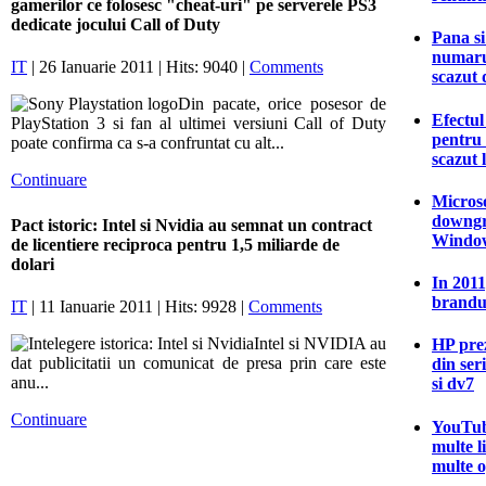
gamerilor ce folosesc "cheat-uri" pe serverele PS3
dedicate jocului Call of Duty
Pana si
numarul
IT
| 26 Ianuarie 2011 | Hits: 9040 |
Comments
scazut 
Din pacate, orice posesor de
Efectu
PlayStation 3 si fan al ultimei versiuni Call of Duty
pentru
poate confirma ca s-a confruntat cu alt...
scazut 
Continuare
Microso
downgr
Pact istoric: Intel si Nvidia au semnat un contract
Window
de licentiere reciproca pentru 1,5 miliarde de
dolari
In 2011
brandu
IT
| 11 Ianuarie 2011 | Hits: 9928 |
Comments
Intel si NVIDIA au
HP prez
dat publicitatii un comunicat de presa prin care este
din ser
anu...
si dv7
Continuare
YouTub
multe l
multe o