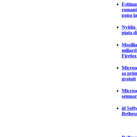
Estima
romani 
pana la
Nvidia 
piata 
Mozilla
miliard
Firefox
Microso
sa pri
gratuit
Microso
semnare
id Soft
Bethes