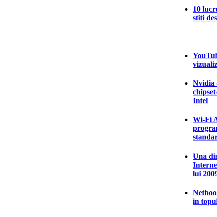
10 lucr
stiti d
YouTube
vizualiz
Nvidia 
chipset
Intel
Wi-Fi A
program
standa
Una din
Interne
lui 200
Netbook
in topu