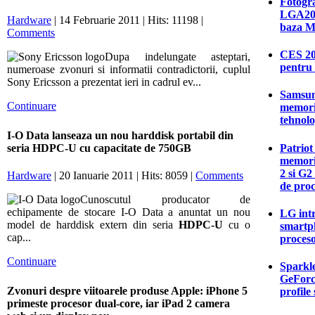
Fotogra
LGA201
Hardware
| 14 Februarie 2011 | Hits: 11198 |
baza M
Comments
CES 20
Dupa indelungate asteptari,
pentru 
numeroase zvonuri si informatii contradictorii, cuplul
Sony Ericsson a prezentat ieri in cadrul ev...
Samsun
Continuare
memori
tehnolo
I-O Data lanseaza un nou harddisk portabil din
Patriot
seria HDPC-U cu capacitate de 750GB
memori
2 si G2
Hardware
| 20 Ianuarie 2011 | Hits: 8059 |
Comments
de proc
Cunoscutul producator de
echipamente de stocare I-O Data a anuntat un nou
LG intr
model de harddisk extern din seria
HDPC-U
cu o
smartp
cap...
proces
Continuare
Sparkle
GeForc
Zvonuri despre viitoarele produse Apple: iPhone 5
profile
primeste procesor dual-core, iar iPad 2 camera