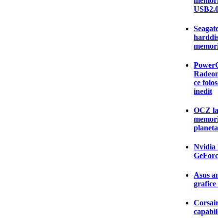
memorie
USB2.
Seagate
harddis
memorii
PowerCo
Radeon
ce folo
inedit
OCZ la
memori
planeta
Nvidia 
GeForc
Asus an
grafic
Corsai
capabil