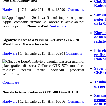
web si un display nou
Club 3D
Radeon
Hardware
| 17 Ianuarie 2011 | Hits: 13599 |
Comments
Samsung
Anul 2011 va fi unul important pentru
noilor 
Apple, compania urmand sa lanseze in acest an noi
seria S
versiuni pentru
iPhone
si
iPad
Continuare
Kingsto
de mem
Gigabyte lanseaza o versiune GeForce GTX 570
radiato
WindForce3X overclock-ata
Primele
Hardware
| 14 Ianuarie 2011 | Hits: 8090 |
Comments
grafic
Radeon
Gigabyte a anuntat lansarea unei noi
placi grafice din seria GeForce GTX 570, model ce
Super T
foloseste pentru racire cooler-ul proprietar
CKB cu
WindForce...
Toshiba
Continuare
uri por
Nou de la Asus: GeForce GTX 580 DirectCU II
Samsun
memori
Hardware
| 12 Ianuarie 2011 | Hits: 10016 |
Comments
de 8GB