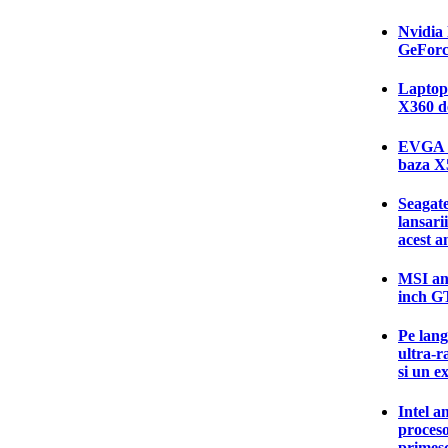
Nvidia 
GeForc
Laptop-
X360 d
EVGA a
baza 
Seagate
lansari
acest a
MSI an
inch G
Pe lang
ultra-r
si un e
Intel a
proces
primesc