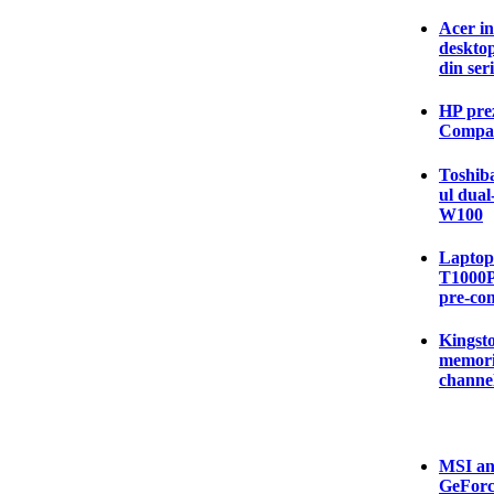
Acer in
deskto
din ser
HP pre
Compaq
Toshiba
ul dual
W100
Laptop-
T1000P 
pre-co
Kingsto
memori
channe
MSI an
GeForc