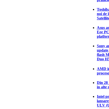
Toshib
noi de 
Satelli
Asus an
Eee PC
platfor
Sony an
update
flash 
Duo H
AMD in
proceso
Din 28
in alte
Intel p
lansare
ULV (U