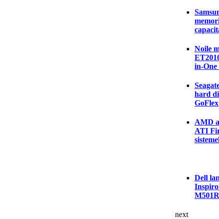
Samsung
memor
capacit
Noile 
ET2010
in-One
Seagate
hard di
GoFlex
AMD an
ATI Fi
sisteme
Dell la
Inspiro
M501
next