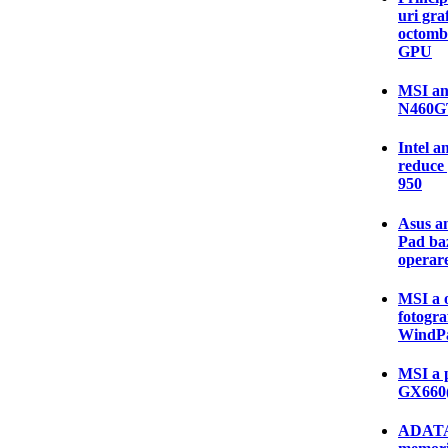
uri gra
octombr
GPU
MSI anu
N460G
Intel a
reduce 
950
Asus an
Pad baz
operar
MSI a o
fotogra
WindPa
MSI a p
GX660(
ADATA 