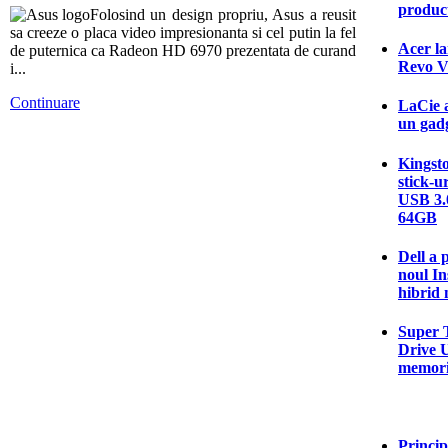
produc
Folosind un design propriu, Asus a reusit
sa creeze o placa video impresionanta si cel putin la fel
Acer la
de puternica ca Radeon HD 6970 prezentata de curand
Revo V
i...
Continuare
LaCie a
un gadg
Kingsto
stick-u
USB 3.0
64GB
Dell a 
noul In
hibrid 
Super T
Drive U
memori
Princip