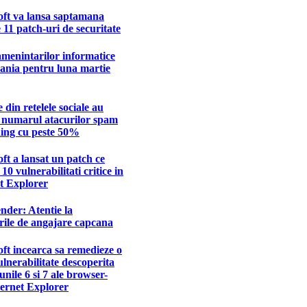
oft va lansa saptamana
e 11 patch-uri de securitate
menintarilor informatice
ania pentru luna martie
e din retelele sociale au
t numarul atacurilor spam
hing cu peste 50%
ft a lansat un patch ce
10 vulnerabilitati critice in
t Explorer
nder: Atentie la
rile de angajare capcana
ft incearca sa remedieze o
lnerabilitate descoperita
iunile 6 si 7 ale browser-
ternet Explorer