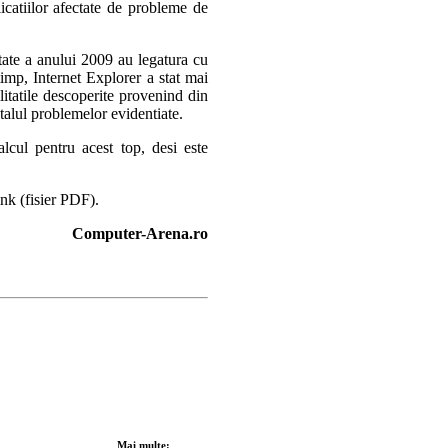
icatiilor afectate de probleme de
tate a anului 2009 au legatura cu
timp, Internet Explorer a stat mai
litatile descoperite provenind din
talul problemelor evidentiate.
cul pentru acest top, desi este
ink (fisier PDF).
Computer-Arena.ro
Mai multe: