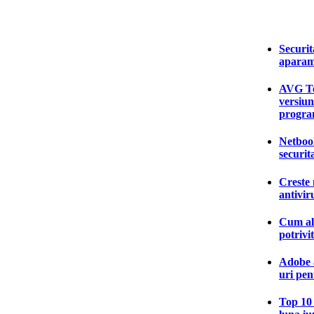
Securit
aparam
AVG Te
versiun
progra
Netbook
securit
Creste 
antivir
Cum ale
potrivi
Adobe a
uri pen
Top 10 