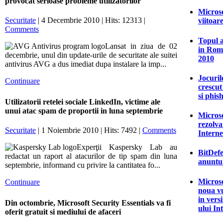
provocat serioase probleme utilizatorilor
Micros
Securitate
| 4 Decembrie 2010 | Hits: 12313 |
viitoar
Comments
Topul a
Lansat in ziua de 02
in Rom
decembrie, unul din update-urile de securitate ale suitei
2010
antivirus AVG a dus imediat dupa instalare la imp...
Jocuril
Continuare
crescu
si phis
Utilizatorii retelei sociale LinkedIn, victime ale
unui atac spam de proportii in luna septembrie
Microso
rezolva 
Securitate
| 1 Noiembrie 2010 | Hits: 7492 |
Comments
Interne
Experţii Kaspersky Lab au
BitDefe
redactat un raport al atacurilor de tip spam din luna
anuntu
septembrie, informand cu privire la cantitatea fo...
Microso
Continuare
noua vu
in vers
Din octombrie, Microsoft Security Essentials va fi
ului In
oferit gratuit si mediului de afaceri