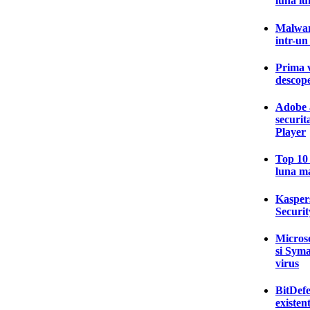
luna iu
Malware
intr-un
Prima v
descope
Adobe 
securi
Player
Top 10 
luna m
Kaspers
Securit
Micros
si Syma
virus
BitDefe
existen