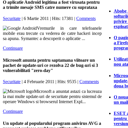
O aplicatie Android legitima a fost virusata pentru
a trimite mesaje SMS catre numere cu suprataxa
Abobe a
softuri
Securitate
| 6 Martie 2011 | Hits: 17381 |
Comments
privire
exploat
Vremurile in care telefoanele
mobile erau trecute cu vederea de catre hackeri incep
O pagi
sa apuna. Symantec a descoperit o aplicatie ...
a Firef
program
Continuare
Utiliza
Microsoft anunta pentru saptamana viitoare un
nou ata
pachet de update-uri ce rezolva 22 de bug-uri si 3
vulnerabilitati "zero-day"
Microso
update-
Securitate
| 4 Februarie 2011 | Hits: 9535 |
Comments
doua bu
Microsoft a anuntat astazi ca lucreaza
la mai multe update-uri de securitate pentru sistemul de
O noua 
operare Windows si browserul Internet Expl...
un mail
Continuare
ESET a
pentru
Un update al popularului program anivirus AVG a
versiun