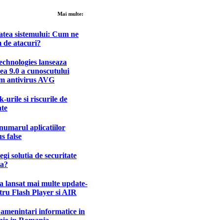
Mai multe:
atea sistemului: Cum ne
 de atacuri?
chnologies lanseaza
ea 9.0 a cunoscutului
m antivirus AVG
-urile si riscurile de
ate
numarul aplicatiilor
us false
gi solutia de securitate
ta?
 lansat mai multe update-
tru Flash Player si AIR
amenintari informatice in