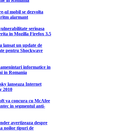
nie in Romania
-ul mobil se dezvolta
 ritm alarmant
ulnerabilitate serioasa
rita in Mozilla Firefox 3.5
a lansat un update de
tate pentru Shockwave
amenintari informatice in
ai in Romania
ky lanseaza Internet
y 2010
oft va concura cu McAfee
ntec in segmentul anti-
nder avertizeaza despre
ta noilor tipuri de