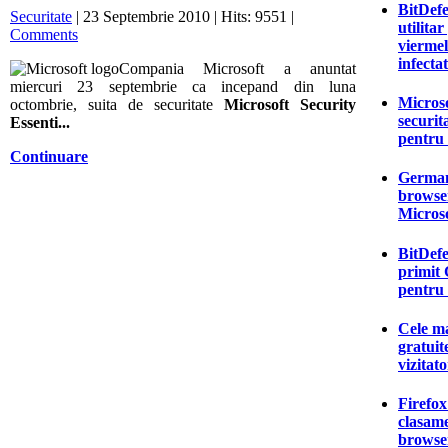
BitDefe
Securitate
| 23 Septembrie 2010 | Hits: 9551 |
utilita
Comments
viermel
infecta
Compania Microsoft a anuntat
miercuri 23 septembrie ca incepand din luna
Microso
octombrie, suita de securitate
Microsoft Security
securit
Essenti...
pentru 
Continuare
German
browser
Micros
BitDefe
primit
pentru 
Cele ma
gratuit
vizitat
Firefox
clasame
browse