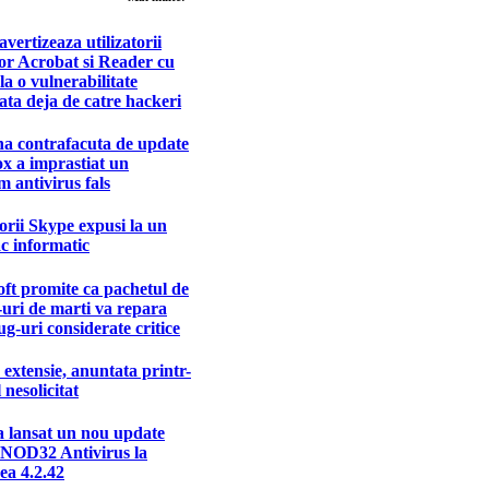
vertizeaza utilizatorii
lor Acrobat si Reader cu
 la o vulnerabilitate
ata deja de catre hackeri
na contrafacuta de update
ox a imprastiat un
 antivirus fals
torii Skype expusi la un
c informatic
ft promite ca pachetul de
uri de marti va repara
g-uri considerate critice
extensie, anuntata printr-
 nesolicitat
 lansat un nou update
 NOD32 Antivirus la
ea 4.2.42