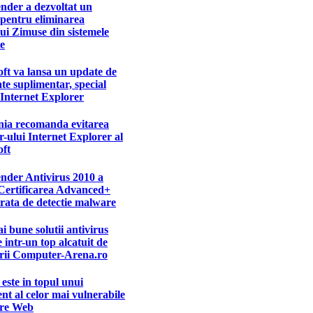
nder a dezvoltat un
r pentru eliminarea
ui Zimuse din sistemele
te
ft va lansa un update de
ate suplimentar, special
Internet Explorer
ia recomanda evitarea
-ului Internet Explorer al
oft
nder Antivirus 2010 a
 Certificarea Advanced+
rata de detectie malware
i bune solutii antivirus
e intr-un top alcatuit de
orii Computer-Arena.ro
 este in topul unui
nt al celor mai vulnerabile
re Web