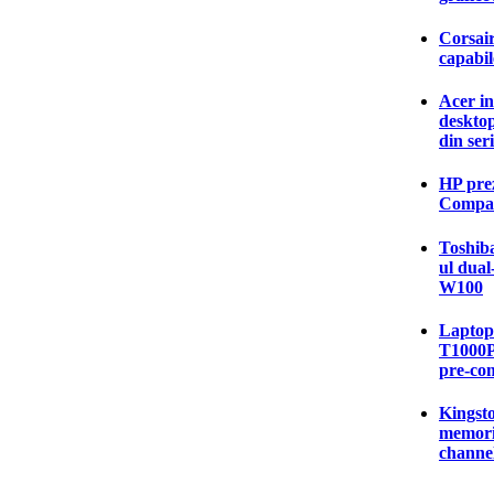
Corsai
capabil
Acer in
deskto
din ser
HP pre
Compaq
Toshiba
ul dual
W100
Laptop-
T1000P 
pre-co
Kingsto
memori
channe