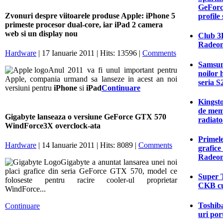
GeForc
Zvonuri despre viitoarele produse Apple: iPhone 5
profile
primeste procesor dual-core, iar iPad 2 camera
web si un display nou
Club 3D
Radeon
Hardware
| 17 Ianuarie 2011 | Hits: 13596 |
Comments
Samsung
Anul 2011 va fi unul important pentru
noilor 
Apple, compania urmand sa lanseze in acest an noi
seria S
versiuni pentru
iPhone
si
iPad
Continuare
Kingsto
de mem
Gigabyte lanseaza o versiune GeForce GTX 570
radiato
WindForce3X overclock-ata
Primele
Hardware
| 14 Ianuarie 2011 | Hits: 8089 |
Comments
grafic
Radeon
Gigabyte a anuntat lansarea unei noi
placi grafice din seria GeForce GTX 570, model ce
Super T
foloseste pentru racire cooler-ul proprietar
CKB cu
WindForce...
Toshiba
Continuare
uri por