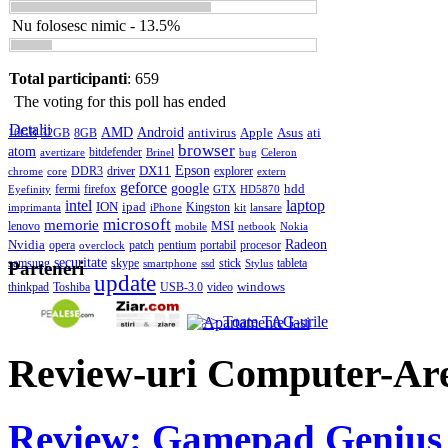
Nu folosesc nimic - 13.5%
Total participanti
: 659
The voting for this poll has ended
Detalii
AMD
Android
antivirus
Apple
Asus
ati
16GB
32GB
8GB
browser
atom
bitdefender
avertizare
Brinel
bug
Celeron
DX11
Epson
DDR3
driver
explorer
chrome
core
extern
geforce
google
hdd
fermi
firefox
Eyefinity
GTX
HD5870
intel
laptop
ION
ipad
Kingston
imprimanta
iPhone
kit
lansare
microsoft
memorie
MSI
lenovo
mobile
netbook
Nokia
Nvidia
Radeon
opera
patch
pentium
portabil
procesor
overclock
securitate
samsung
skype
stick
tableta
smartphone
ssd
Stylus
Parteneri
update
windows
thinkpad
Toshiba
USB-3.0
video
>> Toate TAG-urile
Review-uri Computer-Ar
Review: Gamepad Genius 