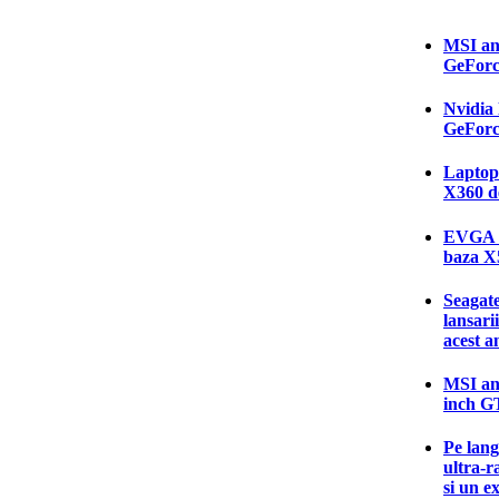
MSI an
GeForc
Nvidia 
GeForc
Laptop-
X360 d
EVGA a
baza 
Seagate
lansari
acest a
MSI an
inch G
Pe lang
ultra-r
si un e