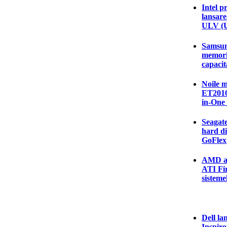
Intel p
lansare
ULV (U
Samsung
memor
capacit
Noile 
ET2010
in-One
Seagate
hard di
GoFlex
AMD an
ATI Fi
sisteme
Dell la
Inspiro