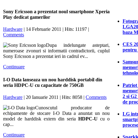
Sony Ericsson a prezentat noul smartphone Xperia
Play dedicat gamerilor
Fotogra
LGA201
Hardware
| 14 Februarie 2011 | Hits: 11197 |
baza M
Comments
CES 20
Dupa indelungate asteptari,
pentru 
numeroase zvonuri si informatii contradictorii, cuplul
Sony Ericsson a prezentat ieri in cadrul ev...
Samsun
Continuare
memori
tehnolo
I-O Data lanseaza un nou harddisk portabil din
Patriot
seria HDPC-U cu capacitate de 750GB
memori
2 si G2
Hardware
| 20 Ianuarie 2011 | Hits: 8058 |
Comments
de proc
Cunoscutul producator de
echipamente de stocare I-O Data a anuntat un nou
LG intr
model de harddisk extern din seria
HDPC-U
cu o
smartp
cap...
proces
Continuare
Sparkle