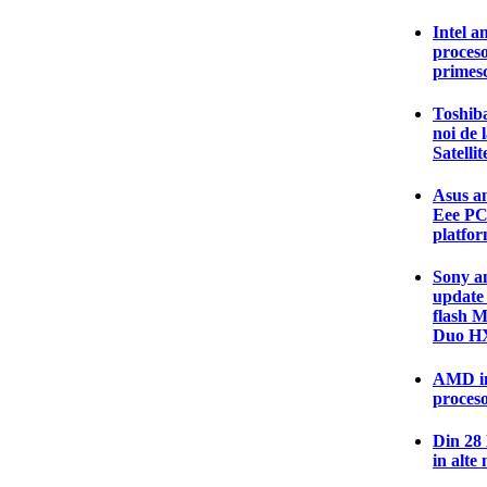
Intel a
proces
primesc
Toshib
noi de 
Satelli
Asus an
Eee PC
platfor
Sony an
update
flash 
Duo H
AMD in
proceso
Din 28
in alte