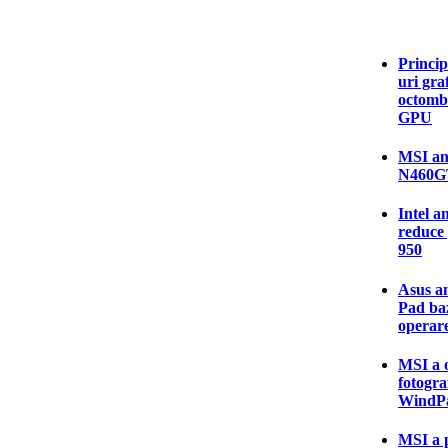
Princip
uri gra
octombr
GPU
MSI anu
N460G
Intel a
reduce 
950
Asus an
Pad baz
operar
MSI a o
fotogra
WindPa
MSI a p