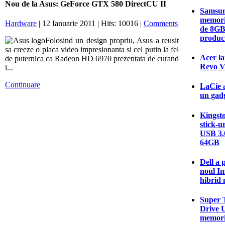
Nou de la Asus: GeForce GTX 580 DirectCU II
Samsun
memori
Hardware
| 12 Ianuarie 2011 | Hits: 10016 |
Comments
de 8GB
produc
Folosind un design propriu, Asus a reusit
sa creeze o placa video impresionanta si cel putin la fel
Acer la
de puternica ca Radeon HD 6970 prezentata de curand
Revo V
i...
Continuare
LaCie a
un gadg
Kingsto
stick-u
USB 3.0
64GB
Dell a 
noul In
hibrid 
Super T
Drive U
memori