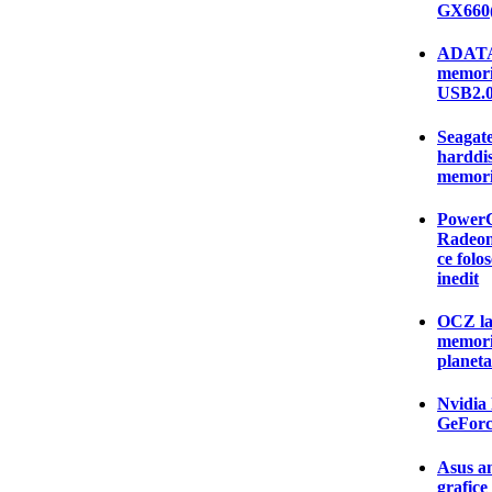
GX660(
ADATA 
memorie
USB2.
Seagate
harddis
memorii
PowerCo
Radeon
ce folo
inedit
OCZ la
memori
planeta
Nvidia 
GeForc
Asus an
grafic